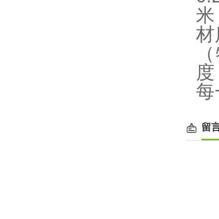
米
材
（
度
每
留