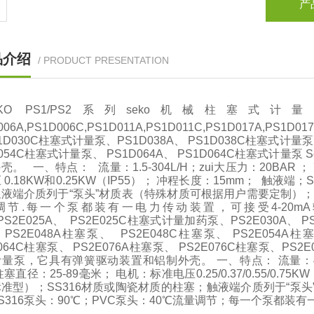
产
品介绍
/ PRODUCT PRESENTATION
EKO PS1/PS2系列seko机械柱塞式计量泵PS
006A,PS1D006C,PS1D011A,PS1D011C,PS1D017A,PS1
1D030C柱塞式计量泵、PS1D038A、 PS1D038C柱塞式计量泵、
D054C柱塞式计量泵、 PS1D064A、 PS1D064C柱塞式计
壳。 一、特点： 流量：1.5-304L/H；zui大压力：20BAR ；
 0.18KW和0.25KW（IP55）； 冲程长度：15mm； 触液
液端介质列于“泵头”材质表（特殊材质可根据用户需要定制）；zu
调节.每一个泵都装有一电力传动装置，可接受4-20mA输入
PS2E025A、 PS2E025C柱塞式计量加药泵、PS2E030A、 P
PS2E048A柱塞泵、 PS2E048C柱塞泵、 PS2E054A柱塞
E064C柱塞泵、 PS2E076A柱塞泵、 PS2E076C柱塞泵、PS2
量泵，它具有弹簧驱动装置和铝制外壳。 一、特点： 流量：40-100
塞直径：25-89毫米； 电机：标准电压0.25/0.37/0.55/0.7
准型）；SS316材质或陶瓷材质的柱塞；触液端介质列于“泵头
S316泵头：90℃；PVC泵头：40℃流量调节；每一个泵都装有