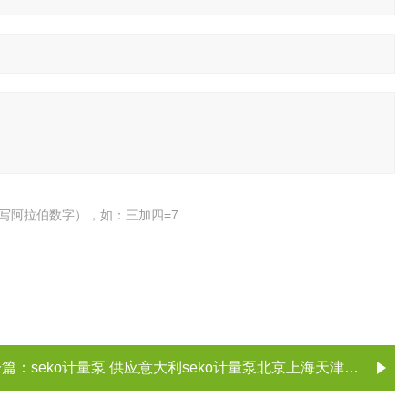
写阿拉伯数字），如：三加四=7
一篇：
seko计量泵 供应意大利seko计量泵北京上海天津广州山东河北现货