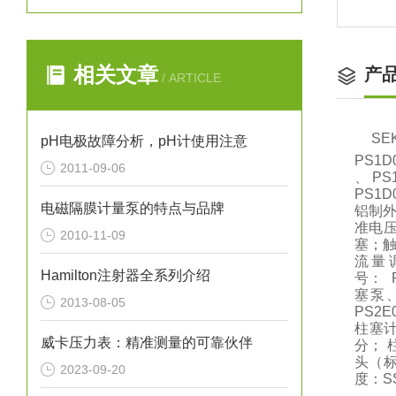
相关文章
产
/ ARTICLE
S
pH电极故障分析，pH计使用注意
PS1D
2011-09-06
、 PS
PS1
电磁隔膜计量泵的特点与品牌
铝制外
准电压
2010-11-09
塞；触
流量
Hamilton注射器全系列介绍
号： 
塞泵、
2013-08-05
PS2
柱塞计
威卡压力表：精准测量的可靠伙伴
分； 柱
头（标
2023-09-20
度：S