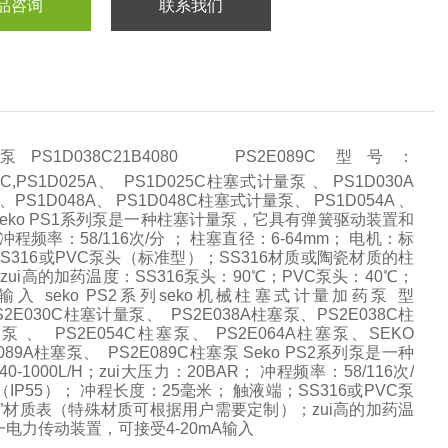
品咨询
联系我们
1D038C21B4080 PS2E089C 型号：
D017C,PS1D025A、 PS1D025C柱塞式计量泵 、 PS1D030A
PS1D048A、 PS1D048C柱塞式计量泵、 PS1D054A 、
量泵 Seko PS1系列泵是一种柱塞计量泵，它具有弹簧驱动装置和
 冲程频率：58/116次/分 ； 柱塞直径：6-64mm； 电机：标
端；SS316或PVC泵头（标准型）；SS316材质或陶瓷材质的柱
i高的加药温度：SS316泵头：90℃；PVC泵头：40℃；
 seko PS2系列seko机械柱塞式计量加药泵 型
S2E030C柱塞计量泵、 PS2E038A柱塞泵、PS2E038C柱
泵 、 PS2E054C柱塞泵、 PS2E064A柱塞泵、SEKO
E089A柱塞泵、 PS2E089C柱塞泵 Seko PS2系列泵是一种
0L/H；zui大压力：20BAR； 冲程频率：58/116次/
5KW（IP55）； 冲程长度：25毫米； 触液端；SS316或PVC泵
”材质表（特殊材质可根据用户需要定制）；zui高的加药温
一电力传动装置，可接受4-20mA输入