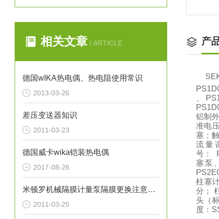
相关文章
产
/ ARTICLE
S
德国wIKA热电偶、热电阻使用常识
PS1D
2013-03-26
、 PS
PS1
差压变送器知识
铝制外
准电压
2011-03-23
塞；触
流量
德国威卡wika铠装热电偶
号： 
塞泵、
2017-08-26
PS2
柱塞计
米顿罗机械隔膜计量泵隔膜更换注意事项
分； 柱
头（标
2011-03-25
度：S