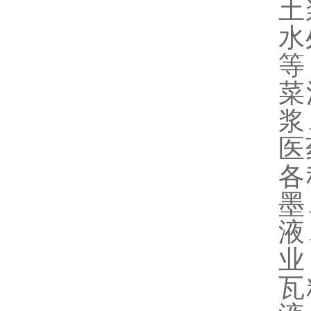
土
水
等
菜
浆
医
各
墨
液
业
瓦