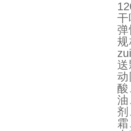
1
干
弹
规
z
送
动
酸
油
剂
霜