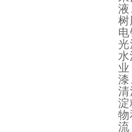
液
树
电
光
水
业
漆
清
淀
物
流