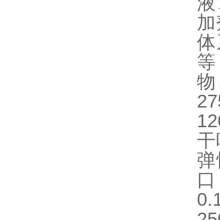
液
加
体
等
物
2
1
干
弹
口
0
2