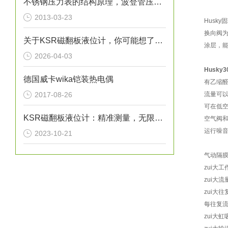
不锈钢压力表的结构原理，波登管压力表原理
2013-03-23
Husky
固
换向阀为
关于KSR磁翻板液位计，你可能想了解的几个方面
涂层，
2026-04-03
Husk
德国威卡wika铠装热电偶
有乙缩
2017-08-26
流量可以达
可在低空
KSR磁翻板液位计：精准测量，无限可能
空气阀
运行噪音低
2023-10-21
气动隔膜
zui大工作
zui大流
zui大往
每往复流量：
zui大虹吸