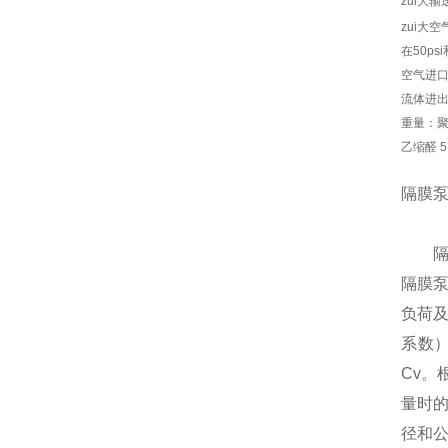
zui大输
zui大空
在50ps
空气进口尺
流体进出口
重量：聚丙
乙缩醛 5.
隔膜
隔膜
隔膜
负荷及
系数
Cv。
量时的
径和