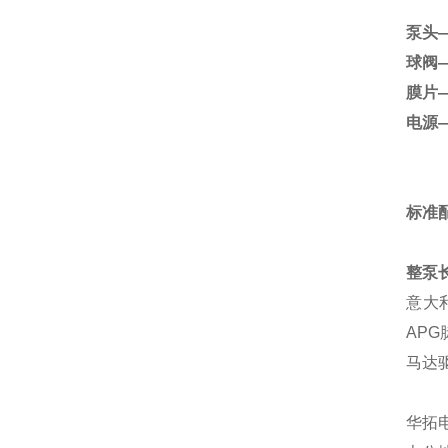
泵头
球阀
膜片
电源
标准配
整泵
意大利
APG
马达
华拓