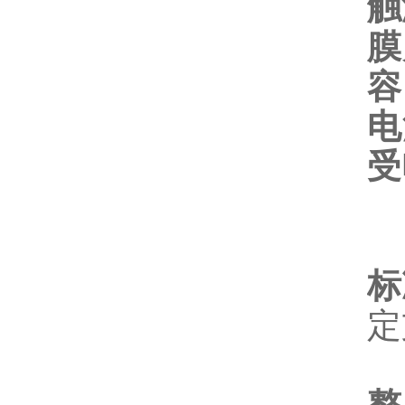
触
膜
容
电
受
标
定