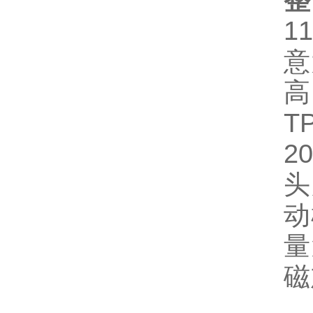
整
11
意
高
T
2
头
动
量
磁