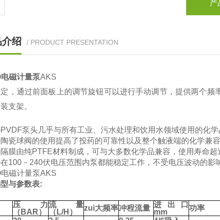
产
品介绍
/ PRODUCT PRESENTATION
O
电磁计量泵
AKS
定，通过前面板上的调节旋钮可以进行手动调节，提供两个频率选择
安装支架。
PVDF泵头几乎与所有工业、污水处理和饮用水领域使用的化学
—陶瓷球阀的使用提高了投药的可靠性以及整个触液端的化学兼
隔膜由纯PTFE材料制成，可与大多数化学品兼容，使用寿命超
在100－240伏电压范围内泵都能稳定工作，不受电压波动的影
O
电磁计量泵
AKS
型与参数表:
压力
流量
进出口
zui大频率
冲程流量
功率
（BAR）
（L/H）
mm