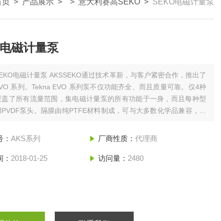
首页
>
产品展示
> >
意大利赛高SEKO
>
SEKO电磁计量泵
O电磁计量泵
SEKO电磁计量泵 AKSSEKO通过技术革新，与客户紧密合作，推出了
a EVO 系列。Tekna EVO 系列泵不仅功能齐全、而且质量可靠。仅4种
覆盖了所有流量范围，集电磁计量泵的所有功能于一身，而且每种型
PVDF泵头。隔膜由纯PTFE材料制成，可与大多数化学品兼容，隔
命超过5年，不再需要定期更换隔膜。 AKS
号：
AKS系列
厂商性质：
代理商
间：
2018-01-25
访问量：
2480