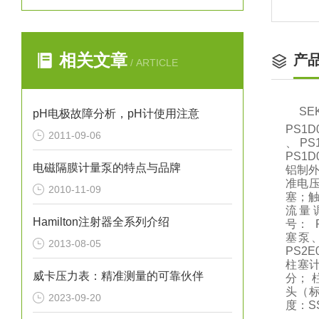
相关文章
产
/ ARTICLE
S
pH电极故障分析，pH计使用注意
PS1D
2011-09-06
、 PS
PS1
电磁隔膜计量泵的特点与品牌
铝制外
准电压
2010-11-09
塞；触
流量
Hamilton注射器全系列介绍
号： 
塞泵、
2013-08-05
PS2
柱塞计
威卡压力表：精准测量的可靠伙伴
分； 柱
头（标
2023-09-20
度：S