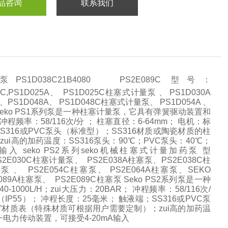
品咨询
联系我们
1D038C21B4080 PS2E089C 型号：
D017C,PS1D025A、 PS1D025C柱塞式计量泵 、 PS1D030A
PS1D048A、 PS1D048C柱塞式计量泵、 PS1D054A 、
量泵 Seko PS1系列泵是一种柱塞计量泵，它具有弹簧驱动装置和
 冲程频率：58/116次/分 ； 柱塞直径：6-64mm； 电机：标
端；SS316或PVC泵头（标准型）；SS316材质或陶瓷材质的柱
i高的加药温度：SS316泵头：90℃；PVC泵头：40℃；
 seko PS2系列seko机械柱塞式计量加药泵 型
S2E030C柱塞计量泵、 PS2E038A柱塞泵、PS2E038C柱
泵 、 PS2E054C柱塞泵、 PS2E064A柱塞泵、SEKO
E089A柱塞泵、 PS2E089C柱塞泵 Seko PS2系列泵是一种
0L/H；zui大压力：20BAR； 冲程频率：58/116次/
5KW（IP55）； 冲程长度：25毫米； 触液端；SS316或PVC泵
”材质表（特殊材质可根据用户需要定制）；zui高的加药温
一电力传动装置，可接受4-20mA输入