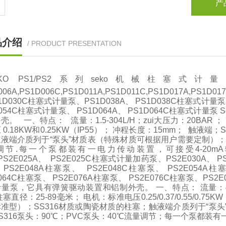
产
品介绍
/ PRODUCT PRESENTATION
EKO PS1/PS2系列seko机械柱塞式计量泵PS
006A,PS1D006C,PS1D011A,PS1D011C,PS1D017A,PS1
1D030C柱塞式计量泵、PS1D038A、 PS1D038C柱塞式计量泵、
D054C柱塞式计量泵、 PS1D064A、 PS1D064C柱塞式计
壳。 一、特点： 流量：1.5-304L/H；zui大压力：20BAR ；
 0.18KW和0.25KW（IP55）； 冲程长度：15mm； 触液
液端介质列于“泵头”材质表（特殊材质可根据用户需要定制）；zu
调节.每一个泵都装有一电力传动装置，可接受4-20mA输入
PS2E025A、 PS2E025C柱塞式计量加药泵、PS2E030A、 P
PS2E048A柱塞泵、 PS2E048C柱塞泵、 PS2E054A柱塞
E064C柱塞泵、 PS2E076A柱塞泵、 PS2E076C柱塞泵、PS2
量泵，它具有弹簧驱动装置和铝制外壳。 一、特点： 流量：40-100
塞直径：25-89毫米； 电机：标准电压0.25/0.37/0.55/0.7
准型）；SS316材质或陶瓷材质的柱塞；触液端介质列于“泵头
S316泵头：90℃；PVC泵头：40℃流量调节；每一个泵都装有