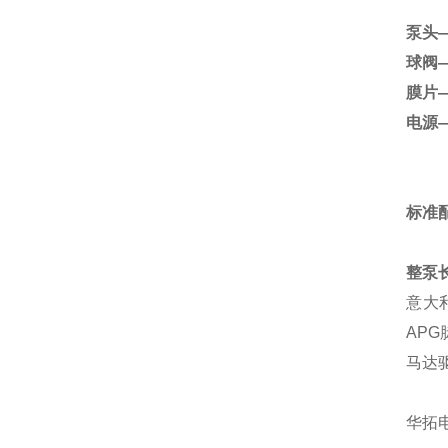
泵头
球阀
膜片
电源
标准配
整泵
意大利
APG
马达
华拓