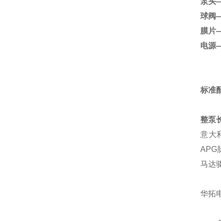
泵头
球阀
膜片
电源
标准配
整泵
意大利
APG
马达
华拓