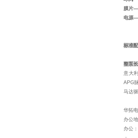
膜片—
电源—
标准配
整泵长
意大利
APG
马达驱
华拓
办公地
办公
：