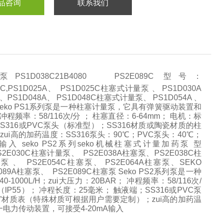
品咨询
联系我们
1D038C21B4080 PS2E089C 型号：
D017C,PS1D025A、 PS1D025C柱塞式计量泵 、 PS1D030A
PS1D048A、 PS1D048C柱塞式计量泵、 PS1D054A 、
量泵 Seko PS1系列泵是一种柱塞计量泵，它具有弹簧驱动装置和
 冲程频率：58/116次/分 ； 柱塞直径：6-64mm； 电机：标
端；SS316或PVC泵头（标准型）；SS316材质或陶瓷材质的柱
i高的加药温度：SS316泵头：90℃；PVC泵头：40℃；
 seko PS2系列seko机械柱塞式计量加药泵 型
S2E030C柱塞计量泵、 PS2E038A柱塞泵、PS2E038C柱
泵 、 PS2E054C柱塞泵、 PS2E064A柱塞泵、SEKO
E089A柱塞泵、 PS2E089C柱塞泵 Seko PS2系列泵是一种
0L/H；zui大压力：20BAR； 冲程频率：58/116次/
5KW（IP55）； 冲程长度：25毫米； 触液端；SS316或PVC泵
”材质表（特殊材质可根据用户需要定制）；zui高的加药温
一电力传动装置，可接受4-20mA输入