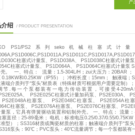
产
品介绍
/ PRODUCT PRESENTATION
EKO PS1/PS2系列seko机械柱塞式计量泵PS
006A,PS1D006C,PS1D011A,PS1D011C,PS1D017A,PS1
1D030C柱塞式计量泵、PS1D038A、 PS1D038C柱塞式计量泵、
D054C柱塞式计量泵、 PS1D064A、 PS1D064C柱塞式计
壳。 一、特点： 流量：1.5-304L/H；zui大压力：20BAR ；
 0.18KW和0.25KW（IP55）； 冲程长度：15mm； 触液
液端介质列于“泵头”材质表（特殊材质可根据用户需要定制）；zu
调节.每一个泵都装有一电力传动装置，可接受4-20mA输入
PS2E025A、 PS2E025C柱塞式计量加药泵、PS2E030A、 P
PS2E048A柱塞泵、 PS2E048C柱塞泵、 PS2E054A柱塞
E064C柱塞泵、 PS2E076A柱塞泵、 PS2E076C柱塞泵、PS2
量泵，它具有弹簧驱动装置和铝制外壳。 一、特点： 流量：40-100
塞直径：25-89毫米； 电机：标准电压0.25/0.37/0.55/0.7
准型）；SS316材质或陶瓷材质的柱塞；触液端介质列于“泵头
S316泵头：90℃；PVC泵头：40℃流量调节；每一个泵都装有