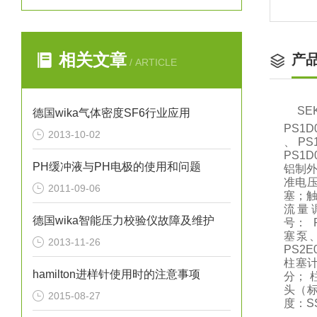
相关文章
产
/ ARTICLE
S
德国wika气体密度SF6行业应用
PS1D
2013-10-02
、 PS
PS1
PH缓冲液与PH电极的使用和问题
铝制外
准电压
2011-09-06
塞；触
流量
德国wika智能压力校验仪故障及维护
号： 
塞泵、
2013-11-26
PS2
柱塞计
hamilton进样针使用时的注意事项
分； 柱
头（标
2015-08-27
度：S