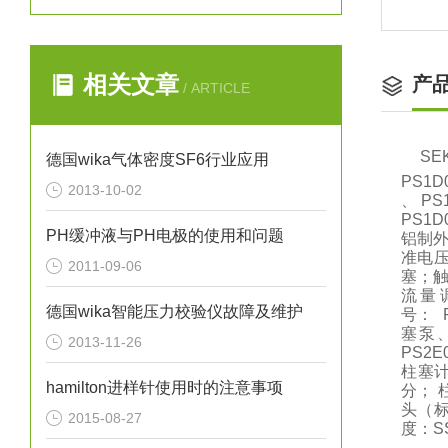
相关文章
产
/ ARTICLE
S
德国wika气体密度SF6行业应用
PS1D
2013-10-02
、 PS
PS1
PH缓冲液与PH电极的使用和问题
铝制外
准电压
2011-09-06
塞；触
流量
德国wika智能压力校验仪故障及维护
号： 
塞泵、
2013-11-26
PS2
柱塞计
hamilton进样针使用时的注意事项
分； 柱
头（标
2015-08-27
度：S