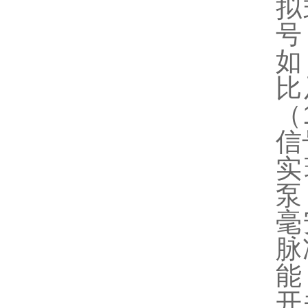
拟
号
如
比
（
信
实
泵
毫
脉
能
开