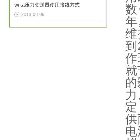
wika压力变送器使用接线方式
数
2013-08-05
年
维
到
作
就
的
力
定
供
电