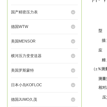
国产精密压力表
德国WTW
型
描
美国MENSOR
应
横河压力变变送器
精
（
+
％测
美国罗斯蒙特
测量
日本小岛KOFLOC
相对
压
德国JUMO久茂