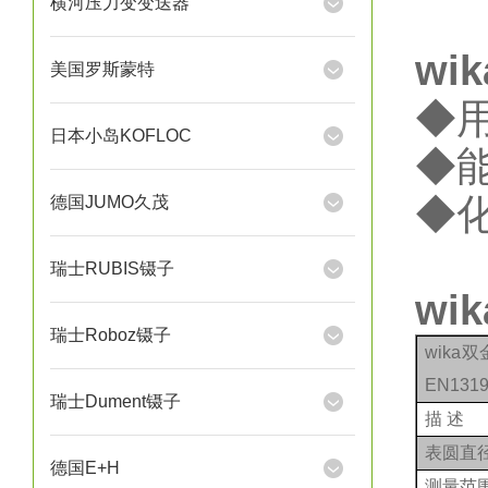
横河压力变变送器
wi
美国罗斯蒙特
◆
日本小岛KOFLOC
◆
◆
德国JUMO久茂
瑞士RUBIS镊子
wi
瑞士Roboz镊子
wika
EN131
瑞士Dument镊子
描
述
表圆直
德国E+H
测量范