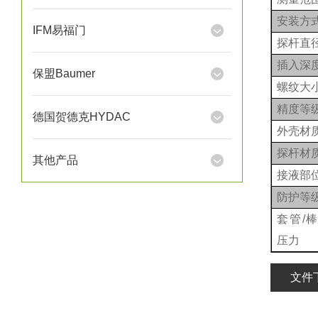
安装方
IFM易福门
探杆直
插入深
保盟Baumer
螺纹大
精度等
德国贺德克HYDAC
外壳材
探杆材
其他产品
接液部
防护等
套管/棒
压力
文件