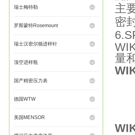
主
瑞士梅特勒
密
罗斯蒙特Rosemount
6.S
W
瑞士汉密尔顿进样针
量
顶空进样瓶
WI
国产精密压力表
德国WTW
美国MENSOR
WI