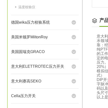
温度校验仪
产
德国wika压力校验系统
意大利
美国米顿罗MiltonRoy
水领
靠：
纯P
美国固瑞克GRACO
的工作
定的
压力。
意大利ELETTROTEC压力开关
20%
模拟
式） 
DIP
意大利赛高SEKO
字脉
码以及
头尺寸（
Cella压力开关
以上是