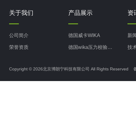
关于我们
产品展示
资
公司简介
德国威卡WIKA
新
荣誉资质
德国wika压力校验系统
技
美国米顿罗MiltonRoy
Copyright © 2026北京博朗宁科技有限公司 All Rights Reserve
美国固瑞克GRACO
意大利ELETTROTEC压力开关
意大利赛高SEKO
Cella压力开关
柯普乐®液位计
缓冲液 标定液 校正液