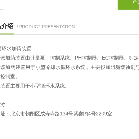
产
品介绍
/ PRODUCT PRESENTATION
循环水加药装置
该加药装置由计量泵、控制系统、PH控制器、EC控制器、标
：该加药装置用于小型冷却水循环水系统，主要投加阻垢缓蚀剂与
中控制室。
药装置主要用于小型循环水系统。
金涛
地址：北京市
朝阳
区成寿寺路
134
号紫鑫阁
4
号
2209
室
：