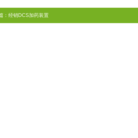
篇：
经销DCS加药装置