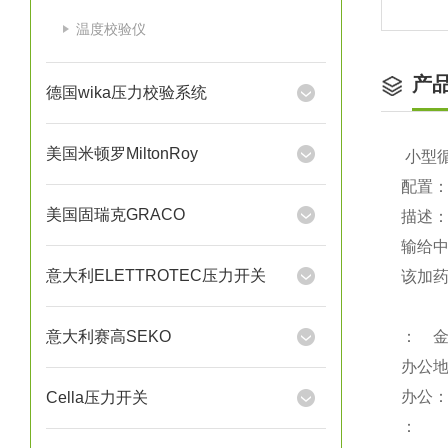
温度校验仪
产
德国wika压力校验系统
美国米顿罗MiltonRoy
小型
配置：
美国固瑞克GRACO
描述
输给
意大利ELETTROTEC压力开关
该加
意大利赛高SEKO
： 
办公
办公
Cella压力开关
：