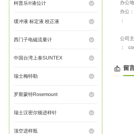
办公
柯普乐®液位计
办公
：
缓冲液 标定液 校正液
公司
西门子电磁流量计
：
co
中国台湾上泰SUNTEX
留
瑞士梅特勒
罗斯蒙特Rosemount
瑞士汉密尔顿进样针
顶空进样瓶