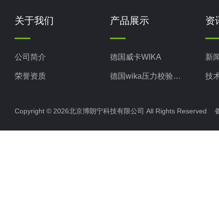
关于我们
产品展示
资
公司简介
德国威卡WIKA
新
荣誉资质
德国wika压力校验系统
技
美国米顿罗MiltonRoy
Copyright © 2026北京博朗宁科技有限公司 All Rights Reserve
美国固瑞克GRACO
意大利ELETTROTEC压力开关
意大利赛高SEKO
Cella压力开关
柯普乐®液位计
缓冲液 标定液 校正液