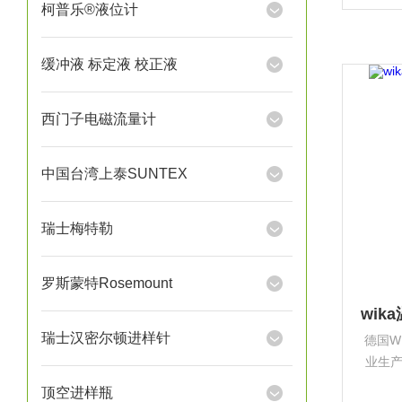
根堡，
柯普乐®液位计
产型
缓冲液 标定液 校正液
西门子电磁流量计
中国台湾上泰SUNTEX
瑞士梅特勒
罗斯蒙特Rosemount
瑞士汉密尔顿进样针
德国W
业生
设备
顶空进样瓶