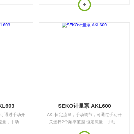
仪，还带有电源
择2个频率范围同时提供安装支架 可通过
支架。
脉冲信号及4-20mA信号进行比例流量控
制，可以连接...
L603
SEKO计量泵 AKL600
，可通过手动开
AKL恒定流量，手动调节，可通过手动开
流量，手动调
关选择2个频率范围 恒定流量，手动调
通过手动开关选
节，可以连接液位仪，可通过手动开关选