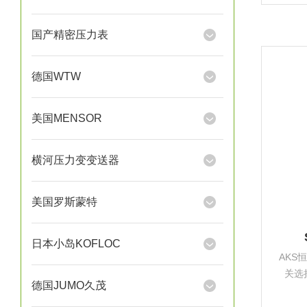
择2个
脉冲信
国产精密压力表
德国WTW
美国MENSOR
横河压力变变送器
美国罗斯蒙特
日本小岛KOFLOC
AKS
关选
德国JUMO久茂
节，
择2个