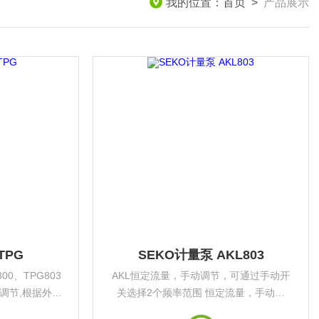
我的位置：
首页
>
产品展示
TPG
SEKO计量泵 AKL803
800、TPG803
AKL恒定流量，手动调节，可通过手动开
调节,根据外部
关选择2个频率范围 恒定流量，手动调
字脉冲信号来调节
节，可以连接液位仪，可通过手动开关选