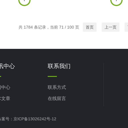
号及4-20mA信号进行比例流量控
脉冲信号及4-20mA信号
制，可以连接...
制，可以连接..
共 1784 条记录，当前 71 / 100 页
首页
上一页
讯中心
联系我们
闻中心
联系方式
术文章
在线留言
d 备案号：
京ICP备13026242号-12