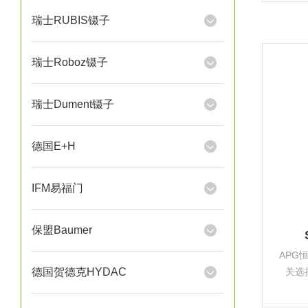
脉冲信
瑞士RUBIS镊子
瑞士Roboz镊子
瑞士Dument镊子
德国E+H
IFM易福门
保盟Baumer
APG
德国贺德克HYDAC
关选
节，
择2个