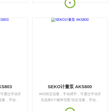
装支架 可通过
择2个频率范围同时提供安装支架 可通过
进行比例流量控
脉冲信号及4-20mA信号进行比例流量控
.
制，可以连接...
S803
SEKO计量泵 AKS800
，可通过手动开
AKS恒定流量，手动调节，可通过手动开
流量，手动调
关选择2个频率范围 恒定流量，手动调
通过手动开关选
节，可以连接液位仪，可通过手动开关选