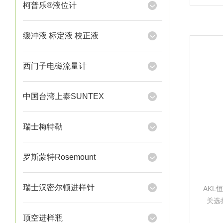
择2个
柯普乐®液位计
脉冲信
缓冲液 标定液 校正液
西门子电磁流量计
中国台湾上泰SUNTEX
瑞士梅特勒
罗斯蒙特Rosemount
瑞士汉密尔顿进样针
AKL
关选
节，
顶空进样瓶