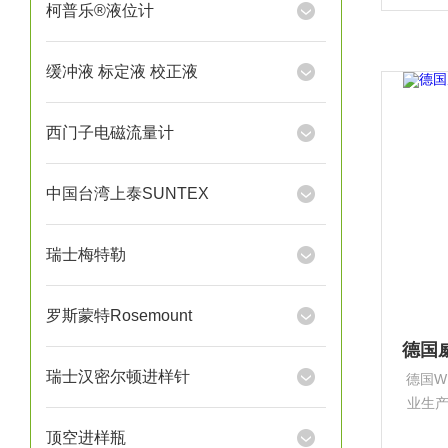
根堡，
柯普乐®液位计
产型
缓冲液 标定液 校正液
西门子电磁流量计
中国台湾上泰SUNTEX
瑞士梅特勒
罗斯蒙特Rosemount
瑞士汉密尔顿进样针
德国W
业生
设备
顶空进样瓶