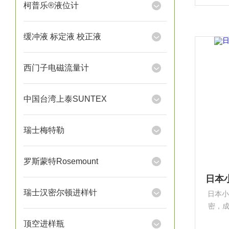
技术
柯普乐®液位计
千次
缓冲液 标定液 校正液
西门子电磁流量计
中国台湾上泰SUNTEX
瑞士梅特勒
罗斯蒙特Rosemount
瑞士汉密尔顿进样针
日本小
密，
实验
顶空进样瓶